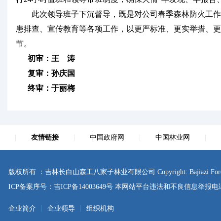
此次领导班子下沉督导，既是对公司春季森林防火工作的
患排查、宣传教育等各项工作，以更严标准、更实举措、更
节。
初审：王 涛
复审：孙庆国
终审：于丽梅
|
友情链接
|
中国政府网
|
中国林业网
|
版权所有 ：吉林长白山森工八家子林业有限公司 Copyright: Bajiazi Forestry Co., L
ICP备案序号：
吉ICP备14003649号
本网站平台违法和不良信息举报电话：0433
|
|
企业简介
企业领导
组织机构